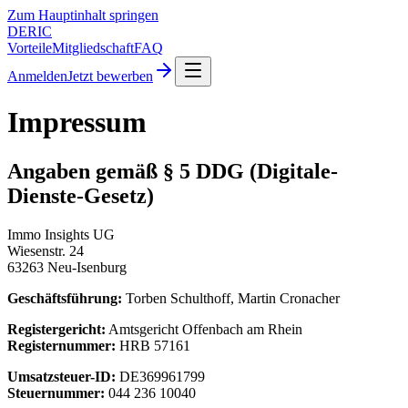
Zum Hauptinhalt springen
DERIC
Vorteile
Mitgliedschaft
FAQ
Anmelden
Jetzt bewerben
Impressum
Angaben gemäß § 5 DDG (Digitale-
Dienste-Gesetz)
Immo Insights UG
Wiesenstr. 24
63263 Neu-Isenburg
Geschäftsführung:
Torben Schulthoff, Martin Cronacher
Registergericht:
Amtsgericht Offenbach am Rhein
Registernummer:
HRB 57161
Umsatzsteuer-ID:
DE369961799
Steuernummer:
044 236 10040